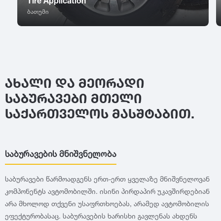
Tire Application
R13
395
ბათუმი
R14
BFGoodrich
2014
R15
R16
Falken
2013
R17
R18
Nitto
2012
R19
ᲐᲮᲐᲚᲘ ᲓᲐ ᲛᲔᲝᲠᲐᲓᲘ
R20
ᲡᲐᲑᲣᲠᲐᲕᲔᲑᲘ ᲛᲗᲔᲚᲘ
R21
Cooper
2011
ᲡᲐᲥᲐᲠᲗᲕᲔᲚᲝᲡ ᲛᲐᲡᲨᲢᲐᲑᲘᲗ.
R22
R23
General Tire
2010
R24
საბურავების მნიშვნელობა
Nexen
2009
საბურავები წარმოადგენს ერთ-ერთ ყველაზე მნიშვნელოვან
კომპონენტს ავტომობილში. ისინი პირდაპირ უკავშირდებიან
Maxxis
2008
არა მხოლოდ თქვენი უსაფრთხოებას, არამედ ავტომობილის
ეფექტურობასაც. საბურავების ხარისხი გავლენას ახდენს