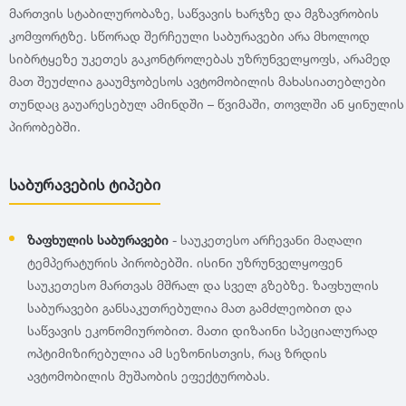
GT Radial
2007
მართვის სტაბილურობაზე, საწვავის ხარჯზე და მგზავრობის
კომფორტზე. სწორად შერჩეული საბურავები არა მხოლოდ
Sailun
2006
სიბრტყეზე უკეთეს გაკონტროლებას უზრუნველყოფს, არამედ
მათ შეუძლია გააუმჯობესოს ავტომობილის მახასიათებლები
თუნდაც გაუარესებულ ამინდში – წვიმაში, თოვლში ან ყინულის
Triangle
2005
პირობებში.
Linglong
2004
საბურავების ტიპები
Roadstone
2003
ზაფხულის საბურავები
- საუკეთესო არჩევანი მაღალი
ტემპერატურის პირობებში. ისინი უზრუნველყოფენ
Nankang
2002
საუკეთესო მართვას მშრალ და სველ გზებზე. ზაფხულის
საბურავები განსაკუთრებულია მათ გამძლეობით და
Roadx
2001
საწვავის ეკონომიურობით. მათი დიზაინი სპეციალურად
ოპტიმიზირებულია ამ სეზონისთვის, რაც ზრდის
Joyroad
2000
ავტომობილის მუშაობის ეფექტურობას.